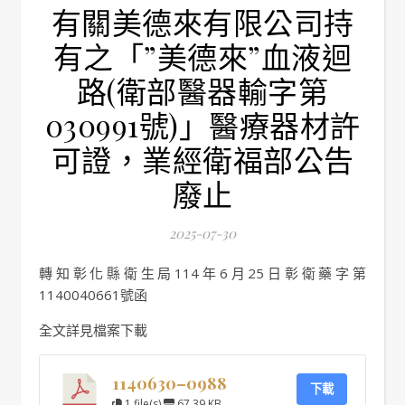
有關美德來有限公司持
有之「”美德來”血液迴
路(衛部醫器輸字第
030991號)」醫療器材許
可證，業經衛福部公告
廢止
2025-07-30
轉知彰化縣衛生局114年6月25日彰衛藥字第
1140040661號函
全文詳見檔案下載
1140630–0988
下載
1 file(s)
67.39 KB