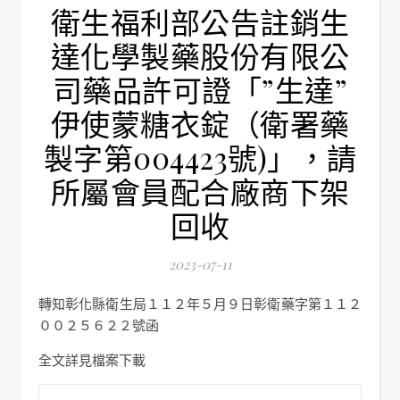
衛生福利部公告註銷生
達化學製藥股份有限公
司藥品許可證「”生達”
伊使蒙糖衣錠（衛署藥
製字第004423號)」，請
所屬會員配合廠商下架
回收
2023-07-11
轉知彰化縣衛生局１１２年５月９日彰衛藥字第１１２
００２５６２２號函
全文詳見檔案下載