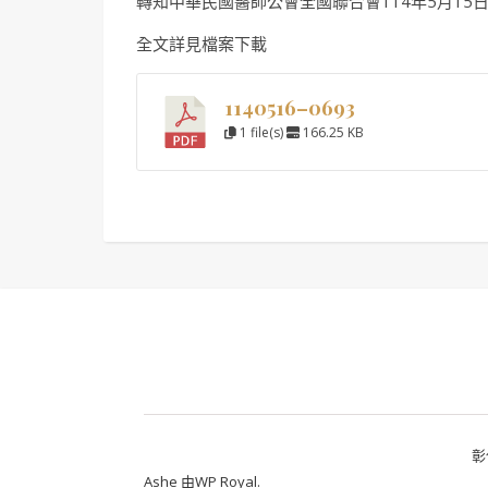
轉知中華民國醫師公會全國聯合會114年5月15日全
全文詳見檔案下載
1140516–0693
1 file(s)
166.25 KB
彰
Ashe 由
WP Royal
.