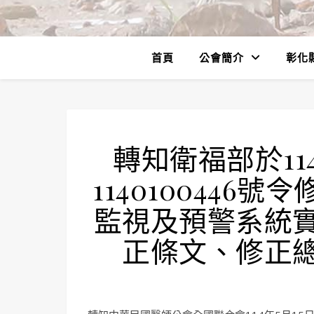
首頁
公會簡介
彰化
轉知衛福部於11
114010044
監視及預警系統
正條文、修正