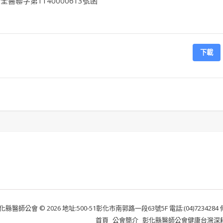
醫聯字第1140000613號函
下載
化縣醫師公會 © 2026 地址:500-51彰化市南郭路一段63號5F 電話:(04)7234284 傳真:
首頁
公會簡介
彰化縣醫師公會健康台灣深