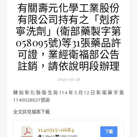
有關壽元化學工業股份
有限公司持有之「剋疥
寧洗劑」(衛部藥製字第
058095號)等31張藥品許
可證，業經衛福部公告
註銷，請依說明段辦理
2025-05-29
轉知彰化縣衛生局114年5月12日彰衛藥字第
1140028821號函
全文詳見檔案下載
1140515–0684
下載
1 file(s)
188.10 KB