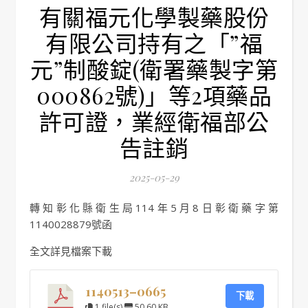
有關福元化學製藥股份
有限公司持有之「”福
元”制酸錠(衛署藥製字第
000862號)」等2項藥品
許可證，業經衛福部公
告註銷
2025-05-29
轉知彰化縣衛生局114年5月8日彰衛藥字第
1140028879號函
全文詳見檔案下載
1140513–0665
下載
1 file(s)
50.60 KB