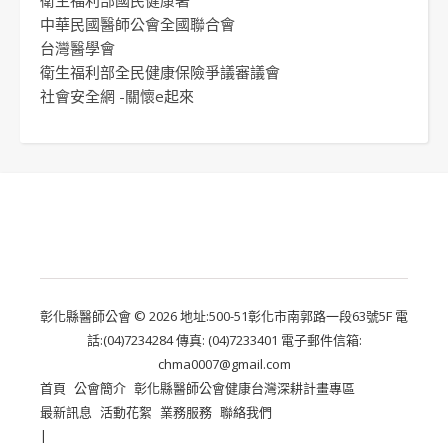
衛生福利部國民健康署
中華民國醫師公會全國聯合會
台灣醫學會
衛生福利部全民健康保險爭議審議會
社會安全網 -關懷e起來
彰化縣醫師公會 © 2026 地址:500-51彰化市南郭路一段63號5F 電
話:(04)7234284 傳真: (04)7233401 電子郵件信箱:
chma0007@gmail.com
首頁
公會簡介
彰化縣醫師公會健康台灣深耕計畫專區
最新訊息
活動花絮
業務服務
聯絡我們