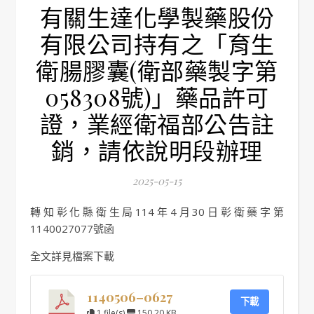
有關生達化學製藥股份
有限公司持有之「育生
衛腸膠囊(衛部藥製字第
058308號)」藥品許可
證，業經衛福部公告註
銷，請依說明段辦理
2025-05-15
轉知彰化縣衛生局114年4月30日彰衛藥字第
1140027077號函
全文詳見檔案下載
1140506–0627
下載
1 file(s)
150.20 KB