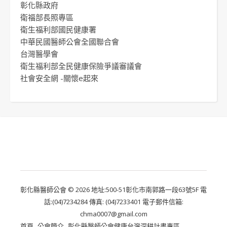
彰化縣政府
衛福部長照專區
衛生福利部國民健康署
中華民國醫師公會全國聯合會
台灣醫學會
衛生福利部全民健康保險爭議審議會
社會安全網 -關懷e起來
彰化縣醫師公會 © 2026 地址:500-51彰化市南郭路一段63號5F 電
話:(04)7234284 傳真: (04)7233401 電子郵件信箱:
chma0007@gmail.com
首頁
公會簡介
彰化縣醫師公會健康台灣深耕計畫專區