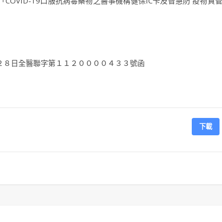
OVID-19口服抗病毒藥物之醫事機構健保IC卡及智慧防 疫物資
２８日全醫聯字第１１２００００４３３號函
下載