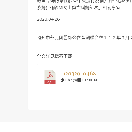
嚴重特殊傳染性肺炎中央流行疫情指揮中心函知「C
系統(下稱SMIS)上傳資料統計表」相關事宜
2023.04.26
轉知中華民國醫師公會全國聯合會１１２年３月
全文詳見檔案下載
1120329-0468
1 file(s)
137.00 KB