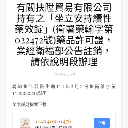
有關扶陞貿易有限公司
持有之「坐立安持續性
藥效錠」(衛署藥輸字第
022472號)藥品許可證，
業經衛福部公告註銷，
請依說明段辦理
2025-04-29
轉知彰化縣衛生局114年4月2日彰衛藥字第
1140020238號函
全文詳見檔案下載
1140409-0476
下載
1 file(s)
147.89 KB