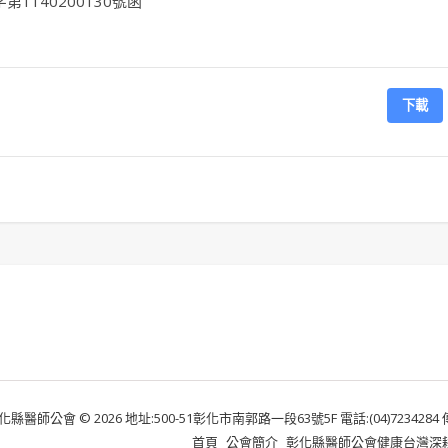
1140200130號函
下載
化縣醫師公會 © 2026 地址:500-51彰化市南郭路一段63號5F 電話:(04)7234284 傳真:
首頁
公會簡介
彰化縣醫師公會健康台灣深