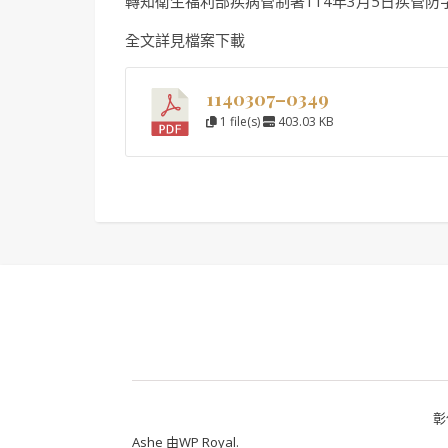
轉知衛生福利部疾病管制署114年3月5日疾管防字第
全文詳見檔案下載
1140307–0349
1 file(s)
403.03 KB
彰
Ashe 由
WP Royal
.