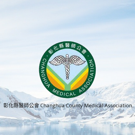
彰化縣醫師公會 Changhua County Medical Association