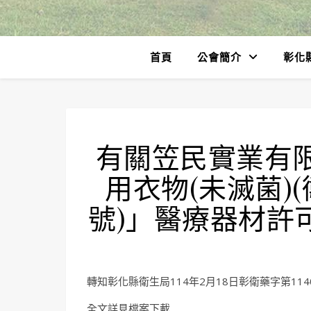
首頁
公會簡介
彰化
有關笠民實業有限
用衣物(未滅菌)(
號)」醫療器材許
轉知彰化縣衛生局114年2月18日彰衛藥字第1140
全文詳見檔案下載