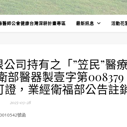
縣醫師公會健康台灣深耕計畫專區
最新訊息
活動花
公司持有之「”笠民”醫
衛部醫器製壹字第008379
可證，業經衛福部公告註
2025-03-28
010542號函