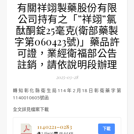
有關祥翊製藥股份有限
公司持有之「”祥翊”氯
酞酮錠25毫克(衛部藥製
字第060423號)」藥品許
可證，業經衛福部公告
註銷，請依說明段辦理
2025-03-28
轉知彰化縣衛生局114年2月18日彰衛藥字第
1140010605號函
全文詳見檔案下載
1140221–0283
下載
1 file(s)
48.64 KB