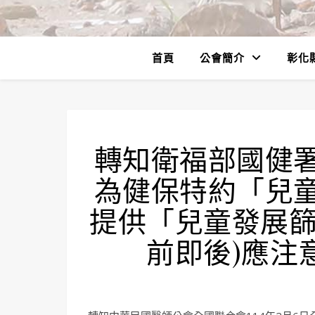
首頁
公會簡介
彰化
轉知衛福部國健
為健保特約「兒
提供「兒童發展篩
前即後)應注