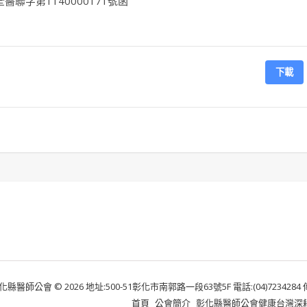
聯字第1140000171號函
下載
化縣醫師公會 © 2026 地址:500-51彰化市南郭路一段63號5F 電話:(04)7234284 傳真:
首頁
公會簡介
彰化縣醫師公會健康台灣深