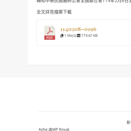
轉知中華民國醫師公會全國聯合會114年2月6日全醫
全文詳見檔案下載
1140208–0196
1 file(s)
779.67 KB
彰
Ashe 由
WP Royal
.