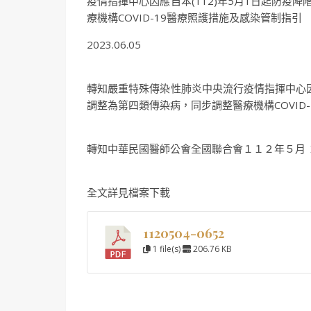
疫情指揮中心因應自本(112)年5月1日起防疫降
療機構COVID-19醫療照護措施及感染管制指引
2023.06.05
轉知嚴重特殊傳染性肺炎中央流行疫情指揮中心因應自
調整為第四類傳染病，同步調整醫療機構COVID
轉知中華民國醫師公會全國聯合會１１２年５月
全文詳見檔案下載
1120504-0652
1 file(s)
206.76 KB