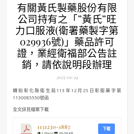
有關黃氏製藥股份有限
公司持有之「”黃氏”旺
力口服液(衛署藥製字第
029936號)」藥品許可
證，業經衛福部公告註
銷，請依說明段辦理
2025-01-24
轉知彰化縣衛生局113年12月25日彰衛藥字第
1130085550號函
全文詳見檔案下載
1131230-1887
下載
1 file(s)
49.09 KB