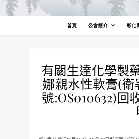
首頁
公會簡介
彰化
有關生達化學製
娜親水性軟膏(衛署
號:OS01063