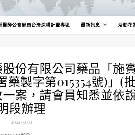
縣醫師公會健康台灣深耕計畫專區
最新訊息
活動花
藥股份有限公司藥品「施
藥製字第015354號)」(
2)回收一案，請會員知悉並依
明段辦理
2024-12-12