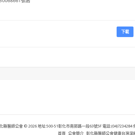
0068661號函
下載
化縣醫師公會 © 2026 地址:500-51彰化市南郭路一段63號5F 電話:(04)7234284 傳真:
首頁
公會簡介
彰化縣醫師公會健康台灣深