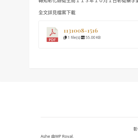
轉知彰化縣衛生局１１３年１０月１日彰衛藥字
全文詳見檔案下載
1131008-1516
1 file(s)
55.00 KB
彰
Ashe 由
WP Royal
.