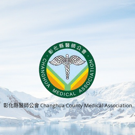
彰化縣醫師公會 Changhua County Medical Association