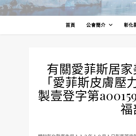
首頁
公會簡介
彰化
有關愛菲斯居家
「愛菲斯皮膚壓力
製壹登字第a001
福