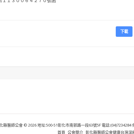
第１１３００６４２７０號函
下載
化縣醫師公會 © 2026 地址:500-51彰化市南郭路一段63號5F 電話:(04)7234284 傳真:
首頁
公會簡介
彰化縣醫師公會健康台灣深