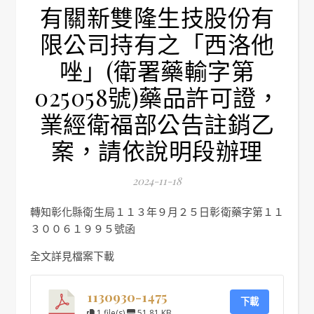
有關新雙隆生技股份有
限公司持有之「西洛他
唑」(衛署藥輸字第
025058號)藥品許可證，
業經衛福部公告註銷乙
案，請依說明段辦理
2024-11-18
轉知彰化縣衛生局１１３年９月２５日彰衛藥字第１１
３００６１９９５號函
全文詳見檔案下載
1130930-1475
下載
1 file(s)
51.81 KB