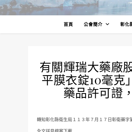
首頁
公會簡介
彰化
有關輝瑞大藥廠
平膜衣錠10毫克」
藥品許可證
轉知彰化縣衛生局１１３年７月１７日彰衛藥字
全文詳見檔案下載