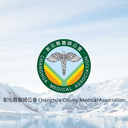
彰化縣醫師公會 Changhua County Medical Association