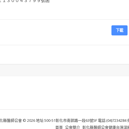
１１３００４３７９９號函
下載
化縣醫師公會 © 2026 地址:500-51彰化市南郭路一段63號5F 電話:(04)7234284 傳真:
首頁
公會簡介
彰化縣醫師公會健康台灣深