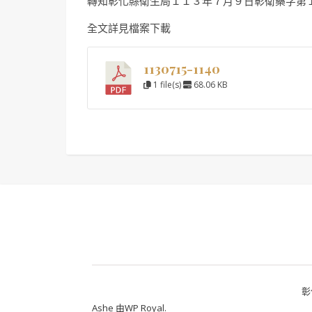
轉知彰化縣衛生局１１３年７月９日彰衛藥字第
全文詳見檔案下載
1130715-1140
1 file(s)
68.06 KB
彰
Ashe 由
WP Royal
.