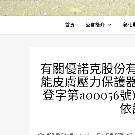
首頁
公會簡介
彰化
有關優諾克股份
能皮膚壓力保護器
登字第a0005
依