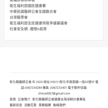
衛生福利部國民健康署
中華民國醫師公會全國聯合會
台灣醫學會
衛生福利部全民健康保險爭議審議會
社會安全網 -關懷e起來
彰化縣醫師公會 © 2026 地址:500-51彰化市南郭路一段63號5F 電
話:(04)7234284 傳真: (04)7233401 電子郵件信箱:
chma0007@gmail.com
首頁
公會簡介
彰化縣醫師公會健康台灣深耕計畫專區
最新訊息
活動花絮
業務服務
聯絡我們