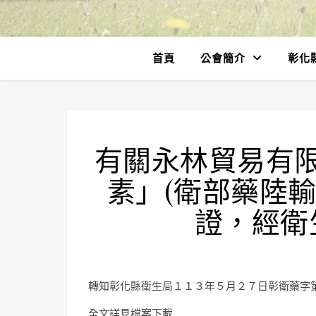
首頁
公會簡介
彰化
有關永林貿易有
素」(衛部藥陸輸
證，經衛
轉知彰化縣衛生局１１３年５月２７日彰衛藥字
全文詳見檔案下載