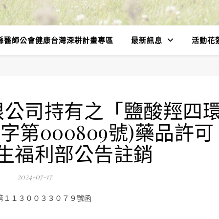
縣醫師公會健康台灣深耕計畫專區
最新訊息
活動花
限公司持有之「鹽酸羥四
字第000809號)藥品許可
生福利部公告註銷
2024-07-17
第１１３００３３０７９號函