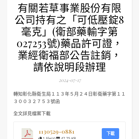
有關若草事業股份有限
公司持有之「可低壓錠8
毫克」(衛部藥輸字第
027253號)藥品許可證，
業經衛福部公告註銷，
請依說明段辦理
2024-07-17
轉知彰化縣衛生局１１３年５月２４日彰衛藥字第１１
３００３２７５３號函
全文詳見檔案下載
1130529-0881
下載
1 file(s)
47.75 KB