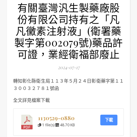
有關臺灣汎生製藥廠股
份有限公司持有之「凡
凡黴素注射液」(衛署藥
製字第002079號)藥品許
可證，業經衛福部廢止
2024-07-17
轉知彰化縣衛生局１１３年５月２４日彰衛藥字第１１
３００３２７８１號函
全文詳見檔案下載
1130529-0880
下載
1 file(s)
48.70 KB