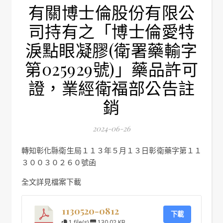
有關博士倫股份有限公
司持有之「博士倫愛特
淚點眼凝膠(衛署藥輸字
第025929號)」藥品許可
證，業經衛福部公告註
銷
2024-06-26
轉知彰化縣衛生局１１３年５月１３日彰衛藥字第１１
３００３０２６０號函
全文詳見檔案下載
1130520-0812
下載
1 file(s)
130.02 KB