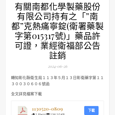
有關南都化學製藥股份
有限公司持有之「”南
都”克熱痛寧錠(衛署藥製
字第015317號)」藥品許
可證，業經衛福部公告
註銷
2024-06-26
轉知彰化縣衛生局１１３年５月１３日彰衛藥字第１１
３００３０６０６號函
全文詳見檔案下載
1130520-0809
下載
1 file(s)
136.10 KB