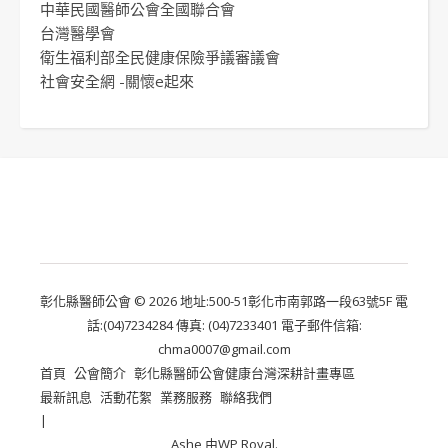
中華民國醫師公會全國聯合會
台灣醫學會
衛生福利部全民健康保險爭議審議會
社會安全網 -關懷e起來
彰化縣醫師公會 © 2026 地址:500-51彰化市南郭路一段63號5F 電
話:(04)7234284 傳真: (04)7233401 電子郵件信箱:
chma0007@gmail.com
首頁
公會簡介
彰化縣醫師公會健康台灣深耕計畫專區
最新訊息
活動花絮
業務服務
聯絡我們
Ashe 由
WP Royal
.