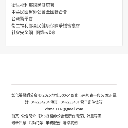
衛生福利部國民健康署
中華民國醫師公會全國聯合會
台灣醫學會
衛生福利部全民健康保險爭議審議會
社會安全網 -關懷e起來
彰化縣醫師公會 © 2026 地址:500-51彰化市南郭路一段63號5F 電
話:(04)7234284 傳真: (04)7233401 電子郵件信箱:
chma0007@gmail.com
首頁
公會簡介
彰化縣醫師公會健康台灣深耕計畫專區
最新訊息
活動花絮
業務服務
聯絡我們