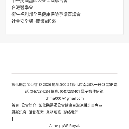
中華民國醫師公會全國聯合會
台灣醫學會
衛生福利部全民健康保險爭議審議會
社會安全網 -關懷e起來
彰化縣醫師公會 © 2026 地址:500-51彰化市南郭路一段63號5F 電
話:(04)7234284 傳真: (04)7233401 電子郵件信箱:
chma0007@gmail.com
首頁
公會簡介
彰化縣醫師公會健康台灣深耕計畫專區
最新訊息
活動花絮
業務服務
聯絡我們
Ashe 由
WP Royal
.