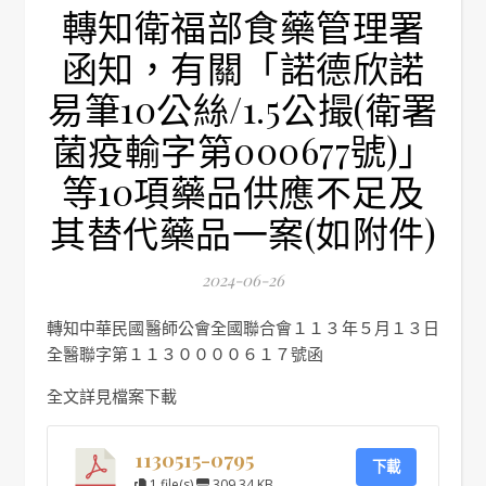
轉知衛福部食藥管理署
函知，有關「諾德欣諾
易筆10公絲/1.5公撮(衛署
菌疫輸字第000677號)」
等10項藥品供應不足及
其替代藥品一案(如附件)
2024-06-26
轉知中華民國醫師公會全國聯合會１１３年５月１３日
全醫聯字第１１３００００６１７號函
全文詳見檔案下載
1130515-0795
下載
1 file(s)
309.34 KB