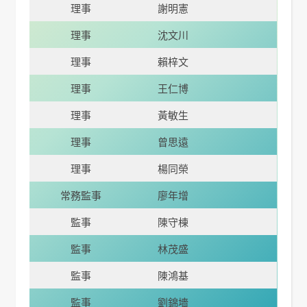
理事
謝明憲
理事
沈文川
理事
賴梓文
理事
王仁博
理事
黃敏生
理事
曾思遠
理事
楊同榮
常務監事
廖年增
監事
陳守棟
監事
林茂盛
監事
陳鴻基
監事
劉錦墻