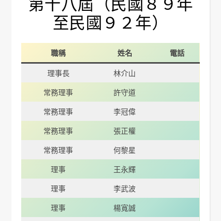
第十八屆（民國８９年
至民國９２年）
職稱
姓名
電話
理事長
林介山
常務理事
許守道
常務理事
李冠偉
常務理事
張正權
常務理事
何黎星
理事
王永輝
理事
李武波
理事
楊寬誠