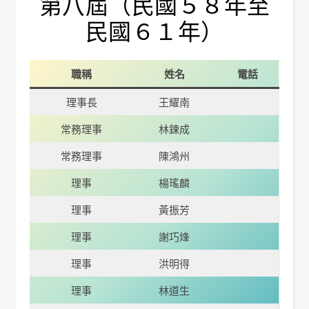
第八屆（民國５８年至
民國６１年）
職稱
姓名
電話
理事長
王耀南
常務理事
林鍊成
常務理事
陳鴻州
理事
楊瑤麟
理事
黃振芳
理事
謝巧烽
理事
洪明得
理事
林道生