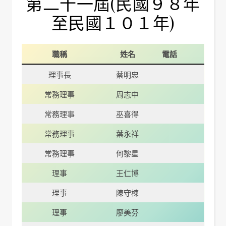
第二十一屆(民國９８年
至民國１０１年)
職稱
姓名
電話
理事長
蔡明忠
常務理事
周志中
常務理事
巫喜得
常務理事
葉永祥
常務理事
何黎星
理事
王仁博
理事
陳守棟
理事
廖美芬