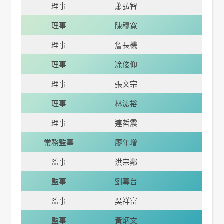
理事
蕭弘智
理事
陳穆寛
理事
詹長機
理事
凃俊仰
理事
張文宗
理事
林浤裕
理事
連哲震
常務監事
廖年增
監事
洪宗鄰
監事
劉幕台
監事
吳祥富
監事
黃炳文