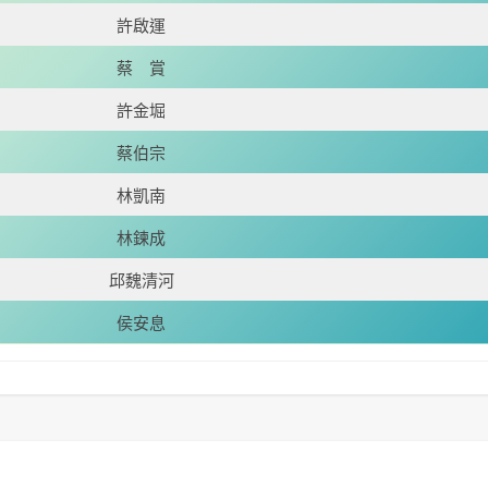
許啟運
蔡 賞
許金堀
蔡伯宗
林凱南
林鍊成
邱魏清河
侯安息