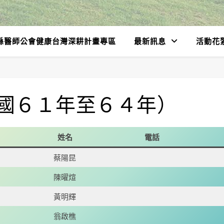
縣醫師公會健康台灣深耕計畫專區
最新訊息
活動花
國６１年至６４年）
姓名
電話
蔡陽昆
陳曜煊
黃明輝
翁啟樵